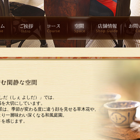
よしだ（しぇ よしだ）」では、
感を大切にしています。
景は、季節が変わる度に違う顔を見せる草木花や、
より一層味わい深くなる和風庭園。
さを感じます。