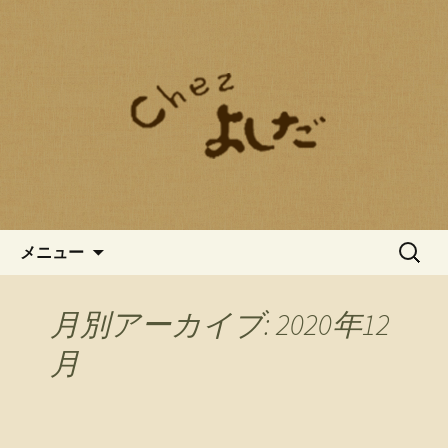
愛知県春日井市にあるフレンチ、
「chez よしだ（しぇ よしだ）」。 和の
chezよしだのブログ
飾らない雰囲気の中で、旬の素材を使
ったフレンチをお愉しみいただくこと
ができます。普段の忙しない時の流れ
から解放される大人の空間で、この上
ない至福のひと時をお過ごしくださ
い。
コンテンツへ移動
検
メニュー
索:
月別アーカイブ: 2020年12
月