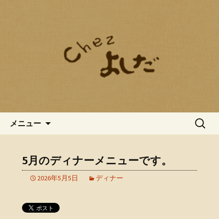
愛知県春日井市にあるフレンチ、
「chez よしだ（しぇ よしだ）」。 和の
chezよしだのブログ
飾らない雰囲気の中で、旬の素材を使
ったフレンチをお愉しみいただくこと
ができます。普段の忙しない時の流れ
から解放される大人の空間で、この上
ない至福のひと時をお過ごしくださ
い。
コンテンツへ移動
検
メニュー
索:
5月のディナーメニューです。
2026年5月5日
ディナー